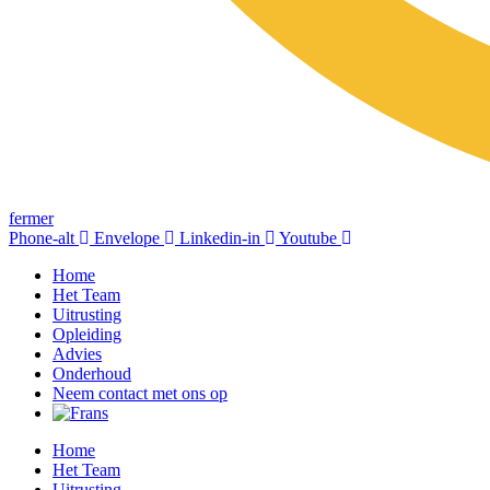
fermer
Phone-alt
Envelope
Linkedin-in
Youtube
Home
Het Team
Uitrusting
Opleiding
Advies
Onderhoud
Neem contact met ons op
Home
Het Team
Uitrusting