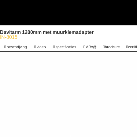
Davitarm 1200mm met muurklemadapter
IN-8015
beschrijving
video
specificaties
ARx@
brochure
certi