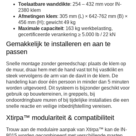
Toelaatbare wanddikte
: 254 – 432 mm voor IN-
2380 klem
Afmetingen klem
: 305 mm (L) × 642-762 mm (B) ×
456 mm (H); gewicht 49 kg
Maximale capaciteit
: 163 kg werkbelasting,
gecertificeerde verankering ≥ 5.000 lb / 22 kN
Gemakkelijk te installeren en aan te
passen
Snelle montage zonder gereedschap: plaats de klem op
de muur, draai hem met de hand vast tot hij vastklikt en
steek vervolgens de arm van de davit in de klem. De
handeling kan door één persoon in minder dan 5 minuten
worden uitgevoerd. Dit systeem is bijzonder geschikt voor
gebruik op bouwterreinen, in greppels, bij
ondoordringbare muren of bij tijdelijke installaties die een
snelle reactie en veilige inbedrijfstelling vereisen.
Xtirpa™ modulariteit & compatibiliteit
Trouw aan de modulaire aanpak van Xtirpa™ kan de IN-
8015 worden gecombineerd met verschillende masten,