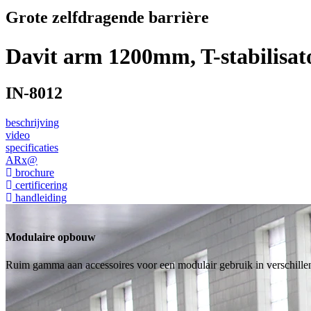
Grote zelfdragende barrière
Davit arm 1200mm, T-stabilisat
IN-8012
beschrijving
video
specificaties
ARx@
brochure
certificering
handleiding
Modulaire opbouw
Ruim gamma aan accessoires voor een modulair gebruik in verschill