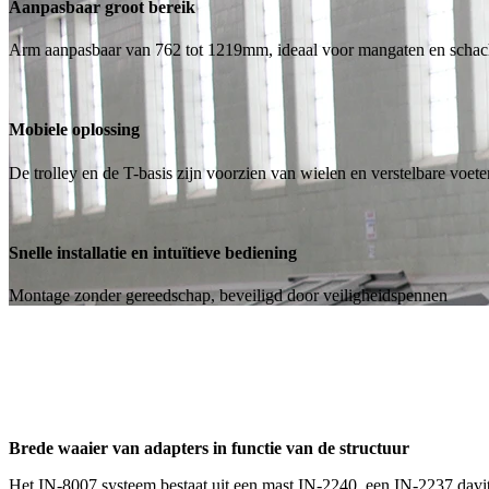
Aanpasbaar groot bereik
Arm aanpasbaar van 762 tot 1219mm, ideaal voor mangaten en schac
Mobiele oplossing
De trolley en de T-basis zijn voorzien van wielen en verstelbare voete
Snelle installatie en intuïtieve bediening
Montage zonder gereedschap, beveiligd door veiligheidspennen
Brede waaier van adapters in functie van de structuur
Het IN-8007 systeem bestaat uit een mast IN-2240, een IN-2237 davit