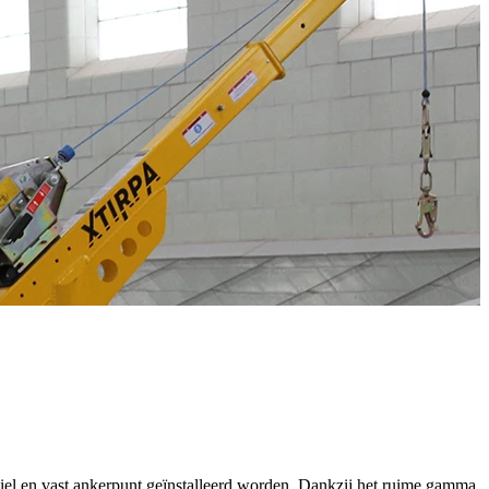
iel en vast ankerpunt geïnstalleerd worden. Dankzij het ruime gamma