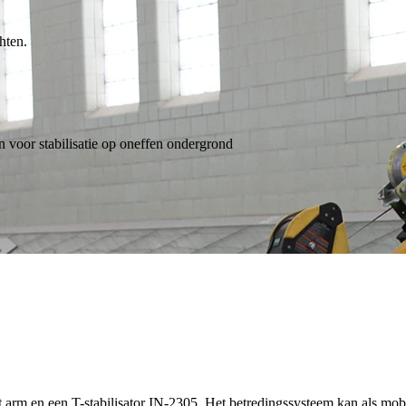
hten.
n voor stabilisatie op oneffen ondergrond
 arm en een T-stabilisator IN-2305. Het betredingssysteem kan als mob