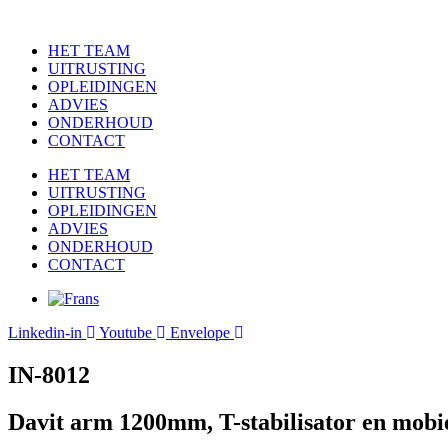
Ga
naar
HET TEAM
de
UITRUSTING
inhoud
OPLEIDINGEN
ADVIES
ONDERHOUD
CONTACT
HET TEAM
UITRUSTING
OPLEIDINGEN
ADVIES
ONDERHOUD
CONTACT
Linkedin-in
Youtube
Envelope
IN-8012
Davit arm 1200mm, T-stabilisator en mobi