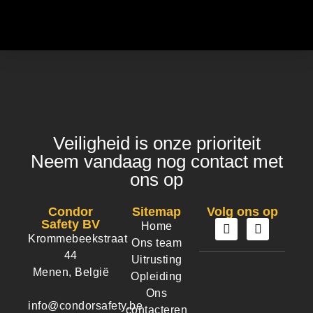
Winkel
Veiligheid is onze prioriteit
Neem vandaag nog contact met
ons op
Condor
Sitemap
Volg ons op
Safety BV
Home
Krommebeekstraat
Ons team
44
Uitrusting
Menen, België
Opleiding
Ons
info@condorsafety.be
contacteren