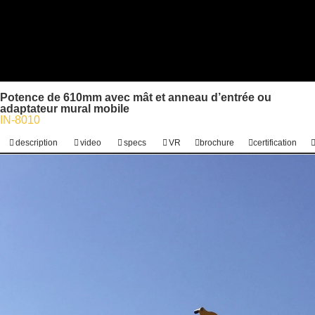
Potence de 610mm avec mât et anneau d’entrée ou
adaptateur mural mobile
IN-8010
description
video
specs
VR
brochure
certification